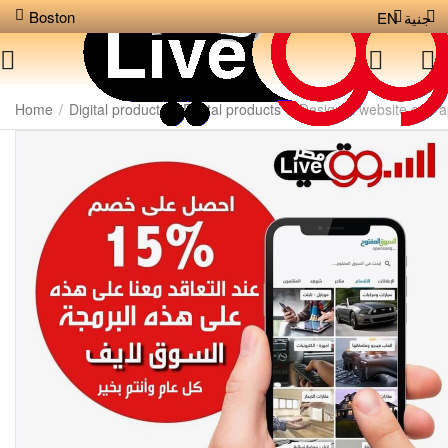
Boston
EN
جنية
Home
/
Digital products
/
Digital products
/
Design a website and a