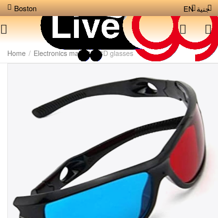
Boston
EN
جنية
Home
/
Electronics market
/
3D glasses