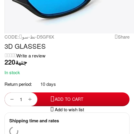
CODE:
نظ-سو-D5GF6X
Share
3D GLASSES
Write a review
جنية
In stock
Return period:
10 days
+
−
ADD TO CART
Add to wish list
Shipping time and rates