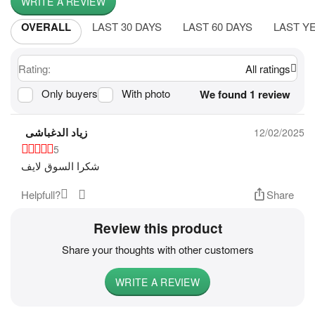
WRITE A REVIEW
OVERALL
LAST 30 DAYS
LAST 60 DAYS
LAST Y
Rating:
All ratings
Only buyers
With photo
We found 1 review
زياد الدغباشى
12/02/2025
5
شكرا السوق لايف
Helpfull?
Share
Review this product
Share your thoughts with other customers
WRITE A REVIEW