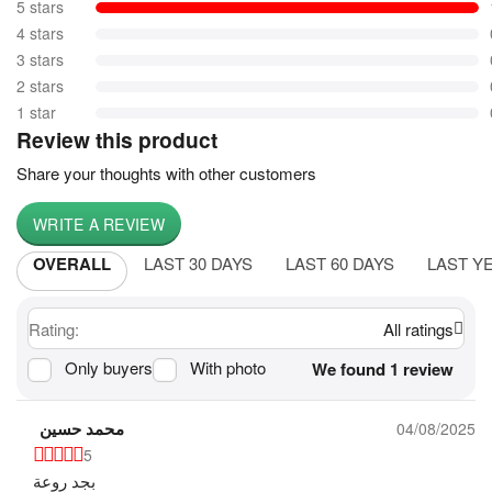
5 stars
4 stars
3 stars
2 stars
1 star
Review this product
Share your thoughts with other customers
WRITE A REVIEW
OVERALL
LAST 30 DAYS
LAST 60 DAYS
LAST Y
Rating:
All ratings
Only buyers
With photo
We found 1 review
محمد حسين
04/08/2025
5
بجد روعة