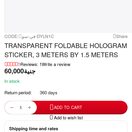
CODE:
في-سو-DYLN1C
Share
TRANSPARENT FOLDABLE HOLOGRAM
STICKER, 3 METERS BY 1.5 METERS
Reviews: 1
Write a review
5
60,000
جنية
In stock
Return period:
360 days
+
−
ADD TO CART
Add to wish list
Shipping time and rates