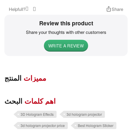
Helpfull?
Share
Review this product
Share your thoughts with other customers
WRITE A REVIEW
مميزات
المنتج
اهم كلمات
البحث
3D Hologram Effects
3d hologram projector
3d hologram projector price
Best Hologram Sticker