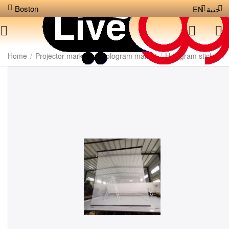
Boston
EN
جنية
Home
/
Projector markets
/
Hologram market
/
Hologram sticker
/