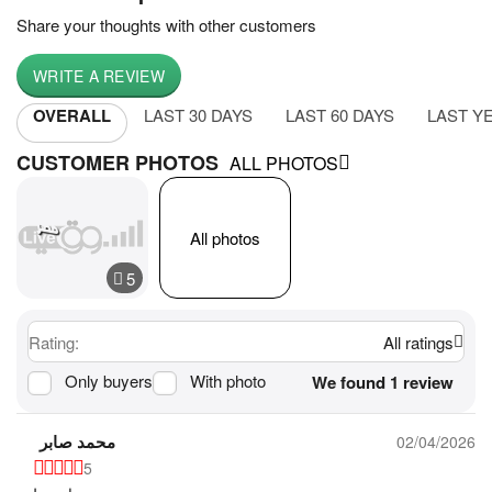
Share your thoughts with other customers
WRITE A REVIEW
OVERALL
LAST 30 DAYS
LAST 60 DAYS
LAST Y
CUSTOMER PHOTOS
ALL PHOTOS
All photos
Rating:
All ratings
Only buyers
With photo
We found 1 review
محمد صابر
02/04/2026
5