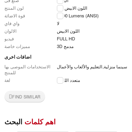
اليابان
صنع فى
اللون الابيض
لون المنتج
قوة الاضائة
2,500 Lumens (ANSI)
لا
واي فاي
اللون الابيض
الالوان
فيديو
FULL HD
3D مدمج
مميزات خاصة
اضافات اخرى
الاستخدامات الموصى بها
التعليم والألعاب والأعمال
,
سينما منزلية
للمنتج
متعدد اللغات
لغة
FIND SIMILAR
اهم كلمات
البحث