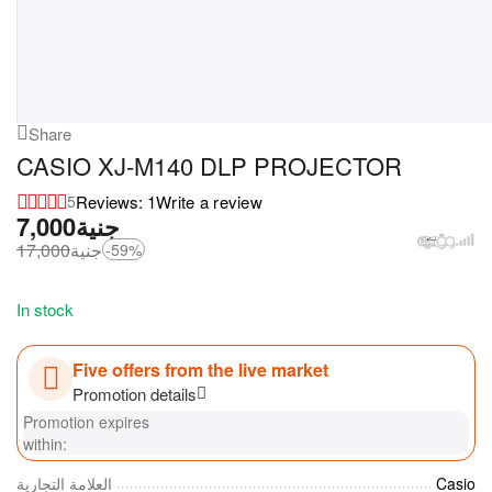
Share
CASIO XJ-M140 DLP PROJECTOR
Reviews: 1
Write a review
5
7,000
جنية
17,000
جنية
-59%
In stock
Five offers from the live market
Promotion details
Promotion expires
within:
العلامة التجارية
Casio