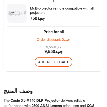
Multi-projector remote compatible with all
projectors
جنية
Price for all
Order discount:
0
جنية
9,550
جنية
9,550
جنية
ADD ALL TO CART
وصف المنتج
The
Casio XJ-M140 DLP Projector
delivers reliable
performance with
2500 ANSI lumens
brightness and
XGA