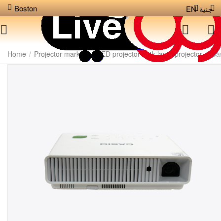
Boston
EN
جنية
Home
/
Projector markets
/
LED projector
/
4k laser projector
/
Ca