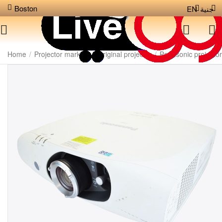
Boston
EN
جنية
Home
/
Projector markets
/
Original projector
/
Panasonic projector