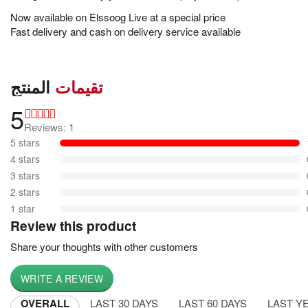
Now available on Elssoog Live at a special price
Fast delivery and cash on delivery service available
تقيمات
المنتج
5
Reviews: 1
5 stars
4 stars
3 stars
2 stars
1 star
Review this product
Share your thoughts with other customers
WRITE A REVIEW
OVERALL
LAST 30 DAYS
LAST 60 DAYS
LAST Y