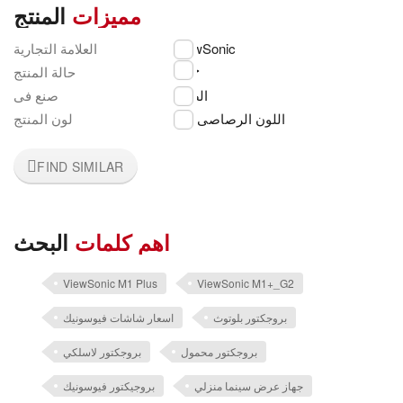
مميزات
المنتج
العلامة التجارية
ViewSonic
جديد
حالة المنتج
الصين
صنع فى
اللون الرصاصى
لون المنتج
FIND SIMILAR
اهم كلمات
البحث
ViewSonic M1 Plus
ViewSonic M1+_G2
بروجكتور بلوتوث
اسعار شاشات فيوسونيك
بروجكتور محمول
بروجكتور لاسلكي
جهاز عرض سينما منزلي
بروجيكتور فيوسونيك