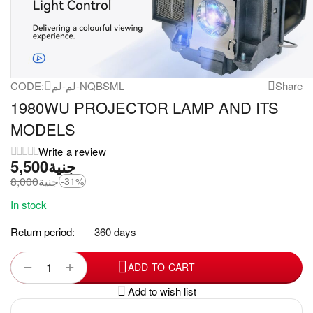
CODE:
لم-لم-NQBSML
Share
1980WU PROJECTOR LAMP AND ITS
MODELS
Write a review
5,500
جنية
8,000
جنية
-31%
In stock
Return period:
360 days
+
−
ADD TO CART
Add to wish list