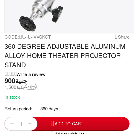
CODE:
حا-حا-VVSKGT
Share
360 DEGREE ADJUSTABLE ALUMINUM
ALLOY HOME THEATER PROJECTOR
STAND
Write a review
جنية
1,500
جنية
-40%
In stock
Return period:
360 days
+
−
ADD TO CART
Add to wish list