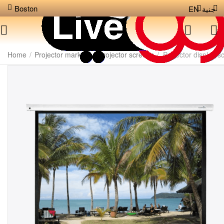
Boston
جنية
EN
Home
/
Projector markets
/
Projector screens
/
Projector display 