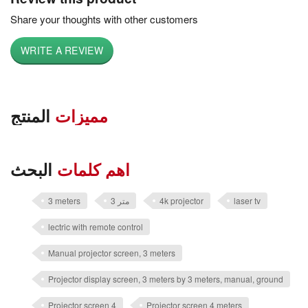
Share your thoughts with other customers
WRITE A REVIEW
مميزات
المنتج
اهم كلمات
البحث
laser tv
4k projector
3 متر
3 meters
lectric with remote control
Manual projector screen, 3 meters
Projector display screen, 3 meters by 3 meters, manual, ground
Projector screen 4
Projector screen 4 meters