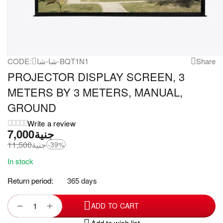
Share
شا-شا-BQT1N1
CODE:
PROJECTOR DISPLAY SCREEN, 3
METERS BY 3 METERS, MANUAL,
GROUND
Write a review
جنية
7,000
جنية
11,500
-39%
In stock
Return period:
365 days
+
−
ADD TO CART
Add to wish list