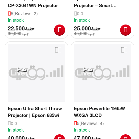
CP-X3041WN Projector
Projector – Smart
Performance, Brilliant
5
(Reviews: 2)
0.0
Clarity
In stock
In stock
22,500
جنية
25,000
جنية
30,000
جنية
45,000
جنية
Epson Ultra Short Throw
Epson Powerlite 1945W
Projector | Epson 685wi
WXGA 3LCD
0.0
5
(Reviews: 4)
In stock
In stock
40,000
جنية
47,000
جنية