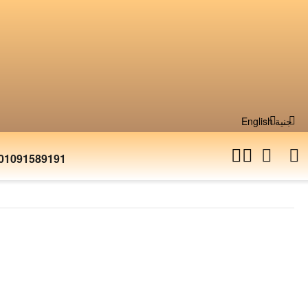
جنية
English
01091589191