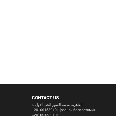
CONTACT US
г. القاهرة, مدينة العبور الحى الاول
+201091589191
(звонок бесплатный)
+201091589191