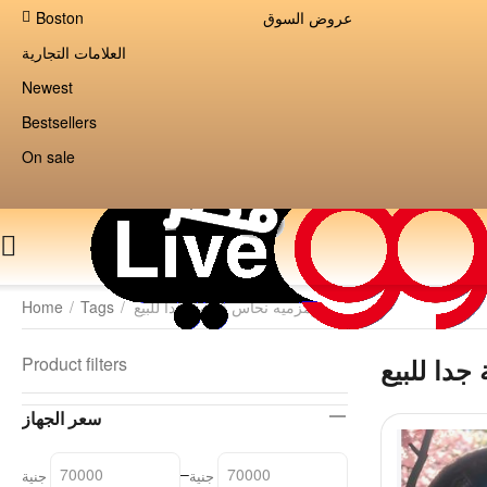
عروض السوق
Boston
العلامات التجارية
Newest
Bestsellers
On sale
زمزميه نحاس قديمة جدا للبيع
/
Tags
/
Home
جدا للبيع
Product filters
سعر الجهاز
–
جنية
جنية