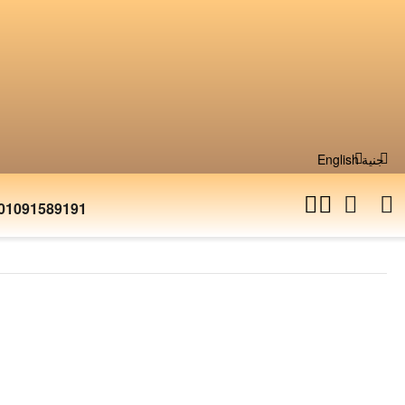
جنية
English
01091589191