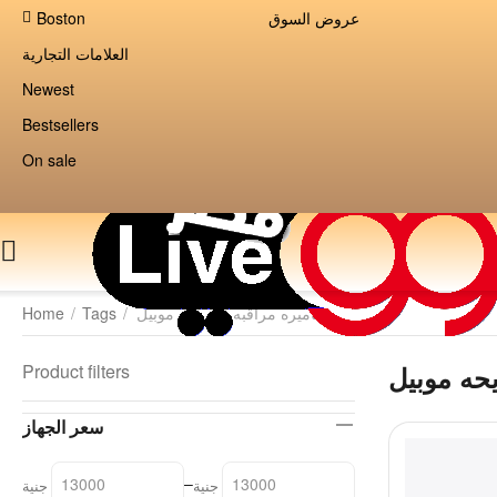
عروض السوق
Boston
العلامات التجارية
Newest
Bestsellers
On sale
كاميره مراقبه بشريحه موبيل
/
Tags
/
Home
يحه موبيل
Product filters
سعر الجهاز
–
جنية
جنية