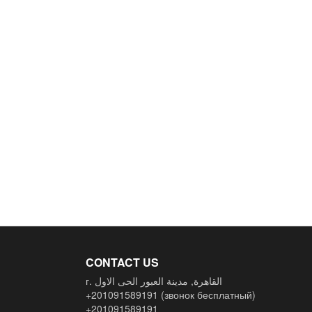
CONTACT US
г. القاهرة, مدينة العبور الحى الاول
+201091589191
(звонок бесплатный)
+201091589191