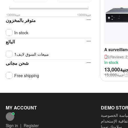
جنية
13000
جنية
13000
متوفر بالمخزون
In stock
البائع
A surveillan
مبيعات السوق لايف1
form of a re
5
(Reviews: 2
drive and Wi
In stock
شحن مجانى
can detect
نية
13,000
جنية
15,000
-
Free shipping
MY ACCOUNT
DEMO STO
اسة الخصوصية
تفاقية الإستخدام
Sign in
|
Register
سلامتك تهمنا