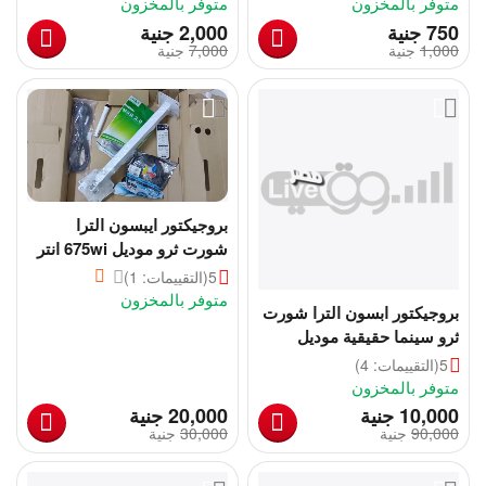
أقصى صورة بأقل مساحة
متوفر بالمخزون
متوفر بالمخزون
‎
‎
‍750‍
جنية
2,000
جنية
1,000
‎
جنية
7,000
‎
جنية
بروجيكتور ايبسون الترا
شورت ثرو موديل 675wi انتر
أكتيف | Epson eb-675wi
5
(التقييمات: 1)
متوفر بالمخزون
بروجيكتور ابسون الترا شورت
ثرو سينما حقيقية موديل
Epson projector eb-675w
5
(التقييمات: 4)
متوفر بالمخزون
‎
‎
10,000
جنية
20,000
جنية
90,000
‎
جنية
30,000
‎
جنية