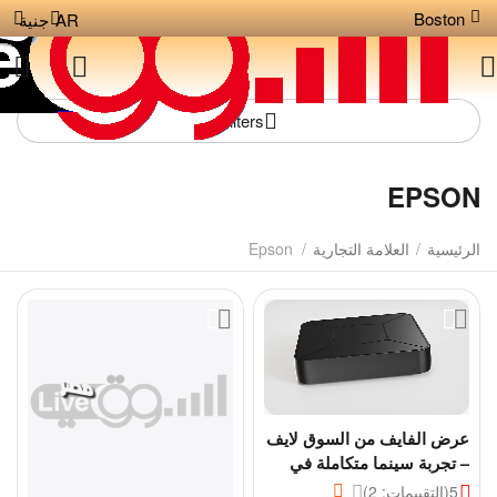
Boston
AR
جنية
Filters
EPSON
الرئيسية
/
العلامة التجارية
/
Epson
عرض الفايف من السوق لايف
– تجربة سينما متكاملة في
بيتك
5
(التقييمات: 2)