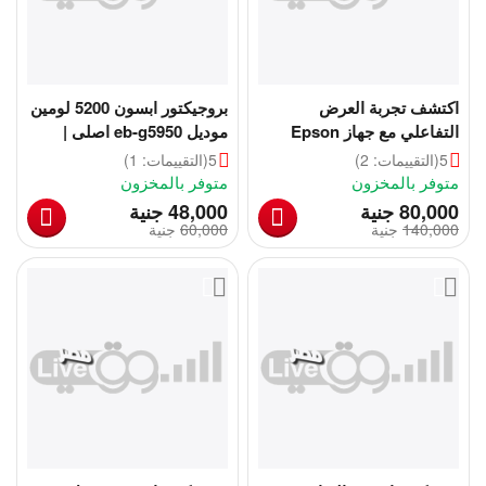
اكتشف تجربة العرض
بروجيكتور ابسون 5200 لومين
التفاعلي مع جهاز Epson
موديل eb-g5950 اصلى |
Epson PowerLite Pro
BrightLink 697Ui
5
(التقييمات: 2)
5
(التقييمات: 1)
G5950 Projector
متوفر بالمخزون
متوفر بالمخزون
‎
‎
80,000
جنية
48,000
جنية
140,000
‎
جنية
60,000
‎
جنية