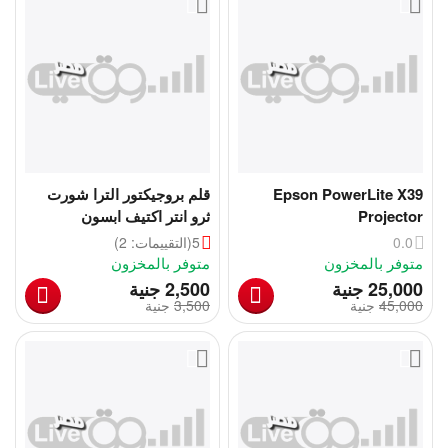
Epson PowerLite X39
قلم بروجيكتور الترا شورت
Projector
ثرو انتر اكتيف ابسون
0.0
5
(التقييمات: 2)
متوفر بالمخزون
متوفر بالمخزون
‎
‎
25,000
جنية
2,500
جنية
45,000
‎
جنية
3,500
‎
جنية