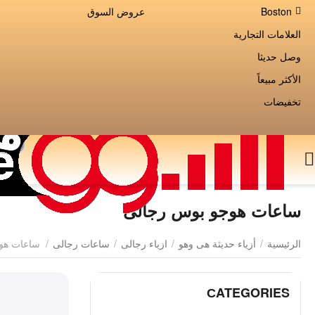
Boston
عروض السوق
العلامات التجارية
وصل حديثا
الأكثر مبيعاً
تخفيضات
ساعات هوجو بوس رجالى
الرئيسية
/
أزياء حديثة هى وهو
/
ازياء رجالى
/
ساعات رجالى
/
ساعات هو
СATEGORIES