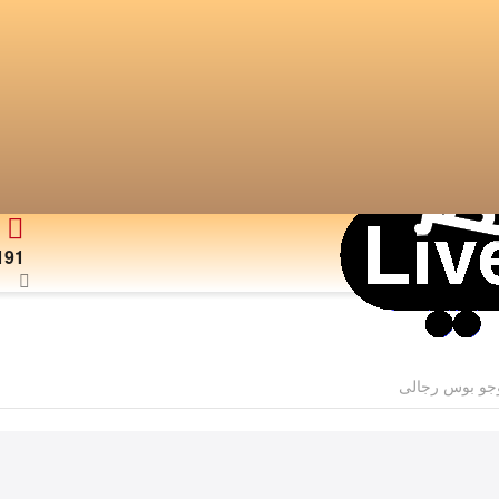
191
جو بوس رجالى