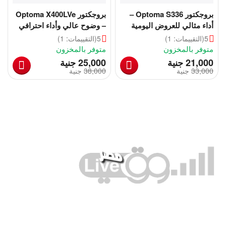
بروجكتور Optoma S336 –
بروجكتور Optoma X400LVe
أداء مثالي للعروض اليومية
– وضوح عالي وأداء احترافي
في غرف الاجتماعات
للمؤسسات والفصول
5
(التقييمات: 1)
5
(التقييمات: 1)
الدراسية
متوفر بالمخزون
متوفر بالمخزون
‎
‎
21,000
جنية
25,000
جنية
33,000
‎
جنية
38,000
‎
جنية