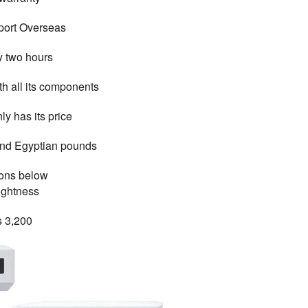
port Overseas
y two hours
h all its components
ly has its price
nd Egyptian pounds
ions below
ightness
3,200 Lumens