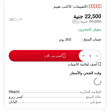
5
التقييمات: 2
اكتب تقييم
22,500
‎
جنية
30,000
‎
جنية
-25%
متوفر بالمخزون
ضمان المنتج :
365 يوم
+
−
أشترينى ألان
أضف لقائمة الأمنيات
وقت الشحن والأسعار
العلامة التجارية
Hitachi
حالة المنتج
كسر زيرو
صنع فى
اليابان