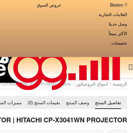
Boston
عروض السوق
العلامات التجارية
وصل حديثا
الأكثر مبيعاً
تخفيضات
الرئيسية
/
اسواق البروجيكتور
/
hi CP-X3041WN 3LCD Projector Specs
تفاصيل المنتج
وصف المنتج
تقيمات المنتج (2)
مميزات المن
TOR | HITACHI CP-X3041WN PROJECTOR