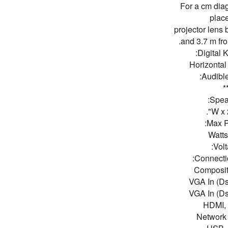
For a cm dia
place
projector lens
and 3.7 m fro
Digital 
Horizontal 
Audible
*
Spea
Max P
Volt
Connecti
Composi
VGA In (Ds
VGA In (Ds
HDMI,
Network 