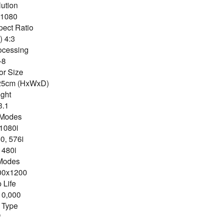
ution:
x1080
ect Ratio:
4:3 (XGA)
ocessing:
8-bit
or Size:
 25cm (HxWxD)
ght:
.1 kg
Modes:
1080i
0, 576i
 480i
Modes:
00x1200
Life:
0,000 hours
Type:
*