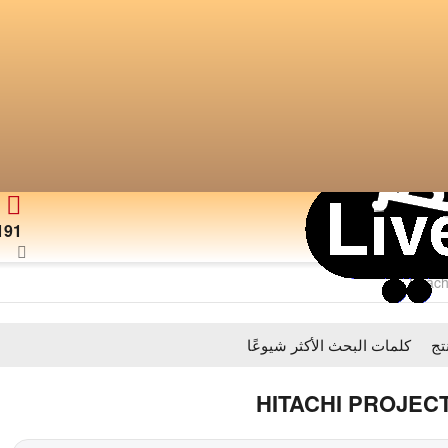
191
Hitac
تج
كلمات البحث اﻷكثر شيوعًا
HITACHI PROJEC