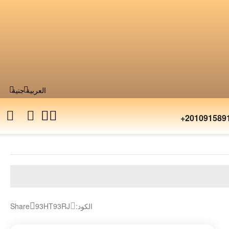
العربية
جنية
+201091589
الكود:
93HT93RJ
Share