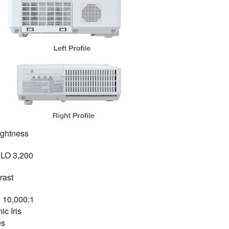
ightness
3,200 Lumens CLO
rast
10,000:1 (full on/off)
c Iris:
es