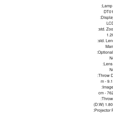
Lamp 
DT0
Displa
std. Zo
1.2
std. Len
Man
Optional
N
Lens 
N
Throw D
Image
Throw 
Projector 