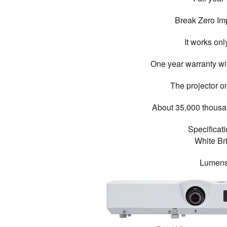
Break Zero Im
It works onl
One year warranty wit
The projector on
About 35,000 thousa
Specificat
White Br