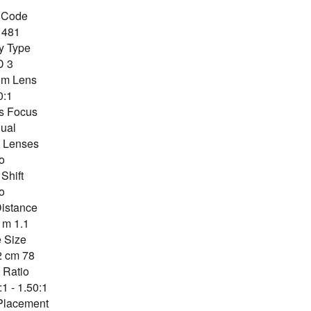
Code:
1481
y Type:
3 LCD
om Lens:
0:1
s Focus:
ual
 Lenses:
o
Shift:
o
istance:
1.1 m - 9.1 m
 Size:
78 cm - 762 cm
Ratio:
1.50:1 - 1.80:1 (D:W)
Placement: