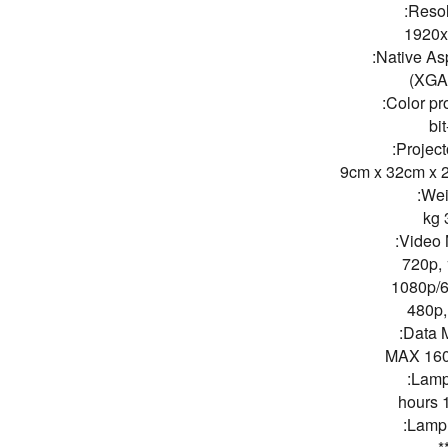
Resol
1920
Native Asp
Color pr
Project
9cm x 32cm x
Wei
3
Video 
720p, 
1080p/6
480p,
Data 
MAX 16
Lamp 
1
Lamp 
*