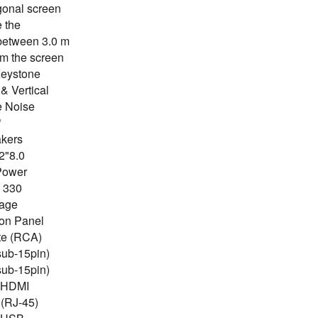
gonal screen
 the
 between 3.0 m
m the screen.
Keystone:
& Vertical
 Noise:
*
kers:
8.0"W x 2".
ower:
330 Watts
age:
on Panel:
te (RCA)
ub-15pin)
ub-15pin)
 HDMI
(RJ-45)