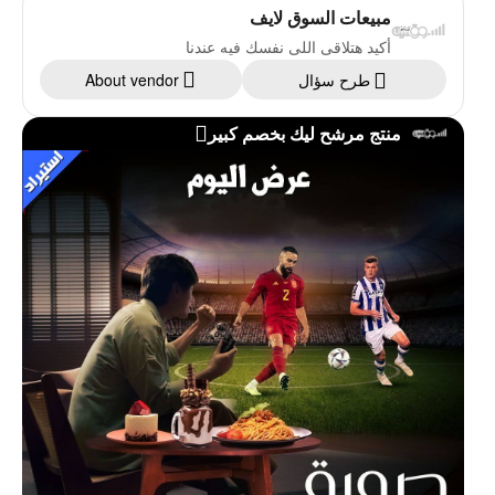
مبيعات السوق لايف
أكيد هتلاقى اللى نفسك فيه عندنا
طرح سؤال
About vendor
منتج مرشح ليك بخصم كبير