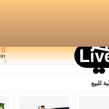
191
ة للبيع