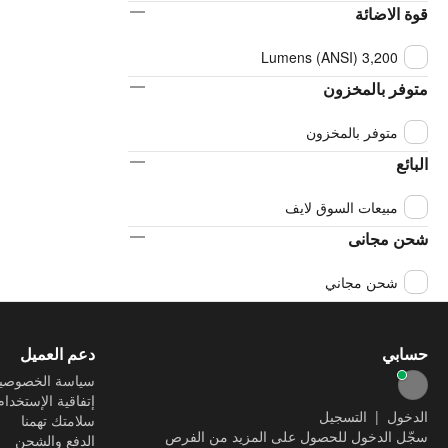
قوة الاضائة
3,200 Lumens (ANSI)
متوفر بالمخزون
متوفر بالمخزون
البائع
مبيعات السوق لايف
شحن مجانى
شحن مجاني
حسابي
دعم العميل
سياسة الخصوصي
إتفاقية الإستخدام
الدخول
|
التسجيل
سلامتك تهمنا
سجّل الدخول للحصول على المزيد من الفرص
الدفع والشحن