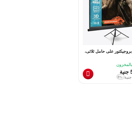
روجيكتور على حامل ثلاثى،
بالمخزون
‎
جنية
جنية
-8%