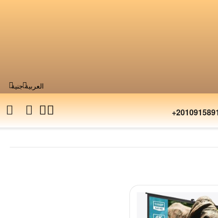
العربية
جنية
+201091589