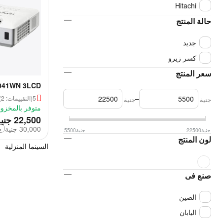
Hitachi
حالة المنتج
جديد
كسر زيرو
سعر المنتج
3041WN 3LCD
jector Specs
–
5
(التقييمات: 2)
جنية
جنية
متوفر بالمخزو
‎
22,500
جني
30,000
‎
جنية
-25%
جنية
22500
جنية
5500
لون المنتج
السينما المنزلية
صنع فى
الصين
اليابان