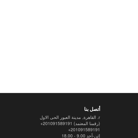
أتصل بنا
г. القاهرة, مدينة العبور الحى الاول
(رقمنا المعتمد)
+201091589191
+201091589191
إثن-أحد 9.00 - 18.00