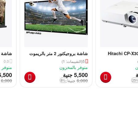
Hitachi CP-X
شاشة بروجيكتور 2 متر بالريموت
شاشة ب
Pro
كهرباء
244 × 244 سم
5
(التقييمات: 1)
0.0
ن
متوفر بالمخزون
متوفر 
‎
ة
5,500
جنية
5,500
6,000
‎
جنية
6,000
‎
-8%