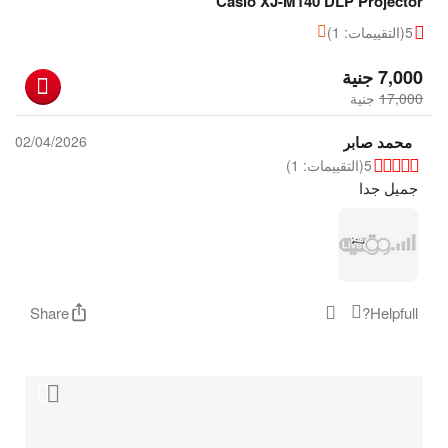
Casio XJ-M140 DLP Projector
5
(التقييمات: 1)
‎
7,000
جنية
17,000
‎
جنية
محمد صابر
02/04/2026
5
(التقييمات: 1)
جميل جدا
Share
Helpfull?