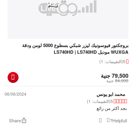
بروجكتور فيوسونيك ليزر شبكي بسطوع 5000 لومن ودقة
WUXGA موديل LS740HD | LS740HD
5
(التقييمات: 1)
‎
79,500
جنية
84,000
‎
جنية
محمد ابو يونس
06/06/2024
5
(التقييمات: 1)
بجد اكثر من رائع
Share
Helpfull?