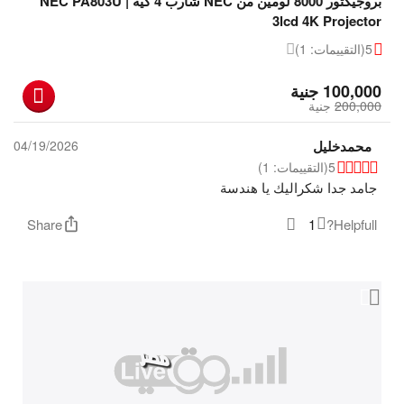
بروجيكتور 8000 لومين من NEC شارب 4 كية | NEC PA803U
3lcd 4K Projector
5
(التقييمات: 1)
‎
100,000
جنية
200,000
‎
جنية
محمدخليل
04/19/2026
5
(التقييمات: 1)
جامد جدا شكراليك يا هندسة
Share
1
Helpfull?