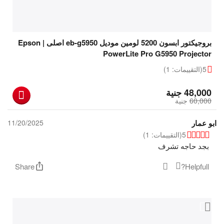
بروجيكتور ابسون 5200 لومين موديل eb-g5950 اصلى | Epson
PowerLite Pro G5950 Projector
5
(التقييمات: 1)
‎
48,000
جنية
60,000
‎
جنية
ابو عمار
11/20/2025
5
(التقييمات: 1)
بجد حاجه تشرف
Share
Helpfull?