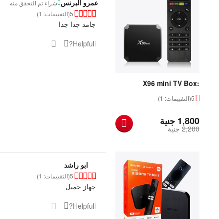
عمرو البرنس
شراء تم التحقق منه
5
(التقييمات: 1)
جامد جدا جدا
Helpfull?
X96 mini TV Box:
Android TV Box
5
(التقييمات: 1)
Manufacturer
‎
1,800
جنية
2,200
‎
جنية
ابو راشد
5
(التقييمات: 1)
جهاز جميل
Helpfull?