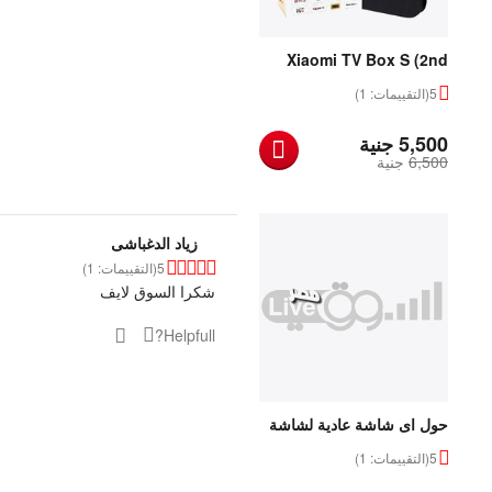
Xiaomi TV Box S (2nd
Gen)
5
(التقييمات: 1)
‎
5,500
جنية
6,500
‎
جنية
زياد الدغباشى
5
(التقييمات: 1)
شكرا السوق لايف
Helpfull?
حول اى شاشة عادية لشاشة
سمارت مع جهاز شاومي مي
5
(التقييمات: 1)
بوكس اس