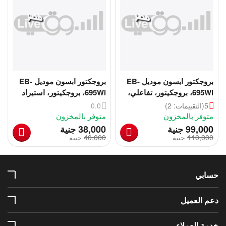
بروجكتور ابسون موديل EB-
بروجكتور ابسون موديل EB-
695Wi، بروجكيتور، تفاعلي،
695Wi، بروجكيتور، استيراد
بميزة اللمس بالإصبع
كسر زيرو
5
(التقييمات: 2)
0.0
متوفر بالمخزون
متوفر بالمخزون
‎
‎
99,000
جنية
38,000
جنية
110,000
‎
جنية
40,000
‎
جنية
حسابي
دعم العميل
خدمة العملاء