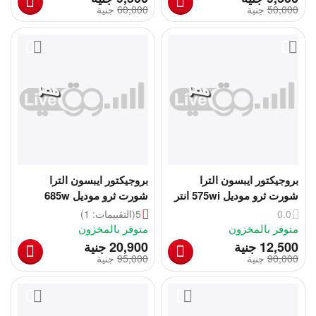
50,000
‎
جنية
60,000
‎
جنية
بروجيكتور ايبسون الترا
بروجيكتور ايبسون الترا
شورت ثرو موديل 575wi انتر
شورت ثرو موديل 685w
أكتيف | Epson 575wi
بضمان سنة | Epson
0.0
5
(التقييمات: 1)
PowerLite 685W Projector
متوفر بالمخزون
متوفر بالمخزون
‎
‎
12,500
جنية
20,900
جنية
90,000
‎
جنية
95,000
‎
جنية