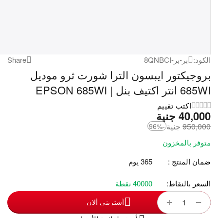
الكود:
بر-بر-8QNBCI
Share
بروجيكتور ايبسون الترا شورت ثرو موديل
685WI انتر اكتيف بنل | EPSON 685WI
اكتب تقييم
40,000
‎
جنية
950,000
‎
جنية
-96%
متوفر بالمخزون
ضمان المنتج :
365 يوم
السعر بالنقاط:
40000 نقطة
+
−
أشترينى ألان