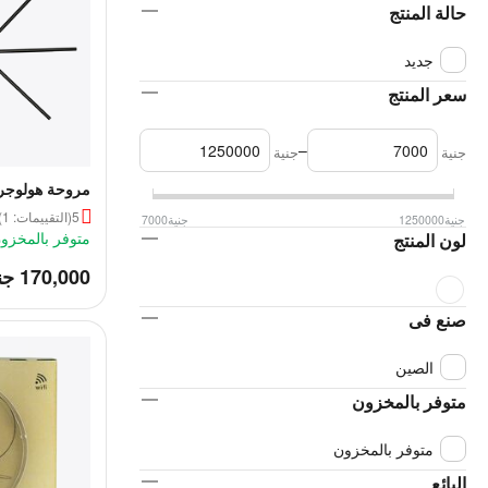
حالة المنتج
جديد
سعر المنتج
–
جنية
جنية
مروحة هولوجرا
ثلاثية الأبعاد مقاس 
5
(التقييمات: 1)
جنية
1250000
جنية
7000
متوفر بالمخزو
لون المنتج
‎
170,000
جن
صنع فى
الصين
متوفر بالمخزون
متوفر بالمخزون
البائع