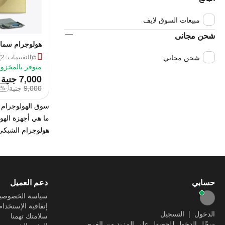
مبيعات السوق لايف
شحن مجانى
هولوجرام سما
5
(التقييمات: 2)
شحن مجاني
متوفر بالمخزو
‎
7,000
جنية
9,000
‎
جنية
-22%
سوق الهولوجرام
ما هي أجهزة الهول
هولوجرام الشبكى 
حسابي
دعم العميل
سياسة الخصوصي
إتفاقية الإستخدام
الدخول
|
التسجيل
سلامتك تهمنا
سجّل الدخول للحصول على المزيد من الفرص