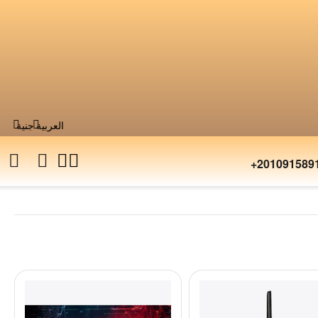
العربية
جنية
+201091589