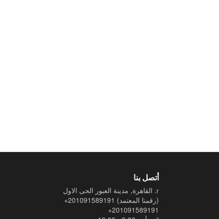
أتصل بنا
г. القاهرة, مدينة العبور الحى الاول
(رقمنا المعتمد)
+201091589191
+201091589191