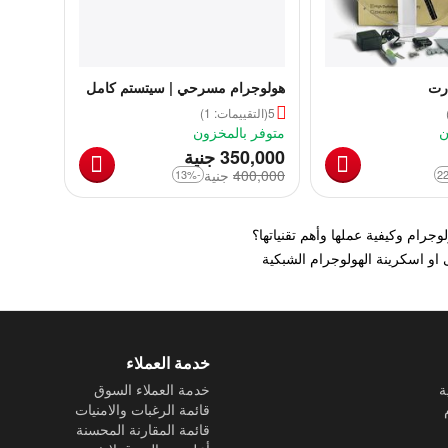
رت
هولوجرام مسرحي | سيتستم كامل
لحفلات الهولوجرام | هولوجرام أم
5
(التقييمات: 1)
كلثوم | هولوجرام حفلات
ن
متوفر بالمخزون
‎
350,000
جنية
400,000
‎
جنية
-13%
وجرام وكيفية عملها وأهم تقنياتها؟
او اسكرينة الهولوجرام الشبكية
خدمة العملاء
ة
خدمة العملاء السوق
قائمة الرغبات والامنيات
قائمة المقارنة المحسنة