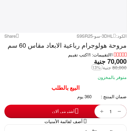
الكود:
3DHL-سو-S9SR25
Share
مروحة هولوجرام رباعية الابعاد مقاس 60 سم
التقييمات: 1
اكتب تقييم
5
70,000
‎
جنية
80,000
‎
جنية
-13%
متوفر بالمخزون
البيع بالطلب
ضمان المنتج :
360 يوم
+
−
أشترينى ألان
أضف لقائمة الأمنيات