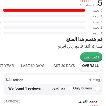
5
التقييمات: 1
5 نجمة
%
4 نجمة
%
3 نجمة
%
2 نجمة
%
1 نجوم
%
قم بتقييم هذا المنتج
مشاركة أفكارك مع زبائن آخرين
اكتب تقييم
ST YEAR
LAST 60 DAYS
LAST 30 DAYS
OVERALL
All ratings
Rating:
Only buyers
مع الصور
We found 1 reviews
محمد القرنى
04/08/2025