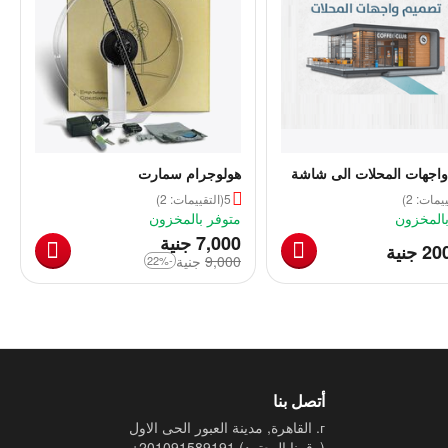
واجهات المحلات الى شاشة
هولوجرام سمارت
ام
يمات: 2)
5
(التقييمات: 2)
بالمخزون
متوفر بالمخزون
‎
7,000
جنية
‎
20
جنية
9,000
‎
جنية
-22%
أتصل بنا
г. القاهرة, مدينة العبور الحى الاول
(رقمنا المعتمد)
+201091589191