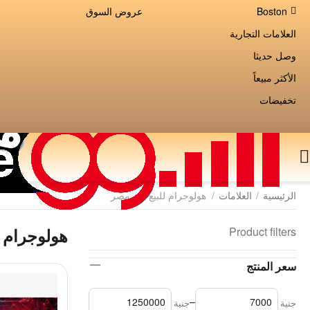
Boston
عروض السوق
العلامات التجارية
وصل حديثا
الأكثر مبيعاً
تخفيضات
الرئيسية
/
العلامات
/
هولوجرام للبيع في مصر
Product filters
هولوجرام 
سعر المنتج
–
جنية
جنية