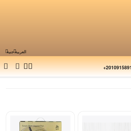
العربية
جنية
+201091589