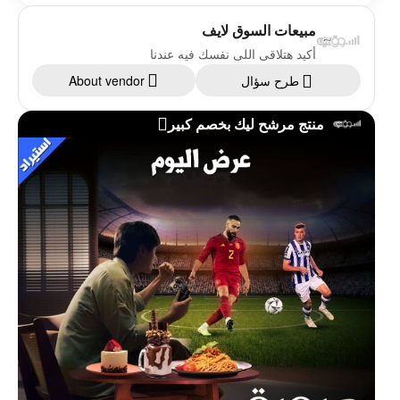
مبيعات السوق لايف
أكيد هتلاقى اللى نفسك فيه عندنا
طرح سؤال
About vendor
منتج مرشح ليك بخصم كبير