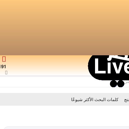
191
شر
تج
كلمات البحث اﻷكثر شيوعًا