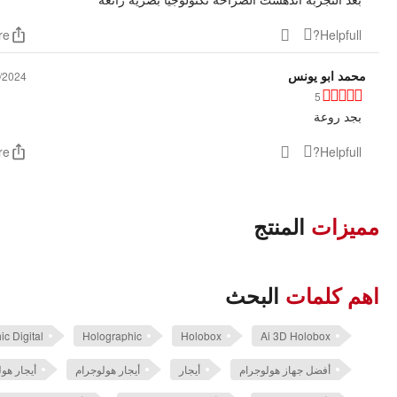
re
Helpfull?
محمد ابو يونس
/2024
5
بجد روعة
re
Helpfull?
مميزات
المنتج
اهم كلمات
البحث
ic Digital
Holographic
Holobox
Ai 3D Holobox
أفضل جهاز هولوجرام
أيجار
أيجار هولوجرام
أيجار هو