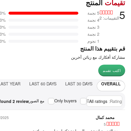
تقيمات
المنتج
5
5 نجمة
00%
التقييمات: 2
4 نجمة
0%
3 نجمة
0%
2 نجمة
0%
1 نجوم
0%
قم بتقييم هذا المنتج
مشاركة أفكارك مع زبائن آخرين
اكتب تقييم
LAST YEAR
LAST 60 DAYS
LAST 30 DAYS
OVERALL
Only buyers
مع الصور
found 2 review
All ratings
Rating:
محمد كمال
/2025
5
بعد التجربة اندهشت الصراحة تكنولوجيا بصرية رائعة