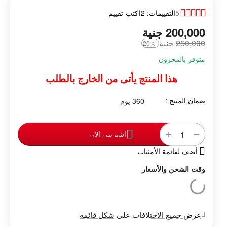
5
التقييمات: 2
اكتب تقييم
200,000
‎
جنية
250,000
‎
جنية
-20%
متوفر بالمخزون
هذا المنتج يأتى من الخارج بالطلب
ضمان المنتج :
360 يوم
+
−
أشترينى ألان
أضف لقائمة الأمنيات
وقت الشحن والأسعار
عرض جميع الاختلافات على شكل قائمة