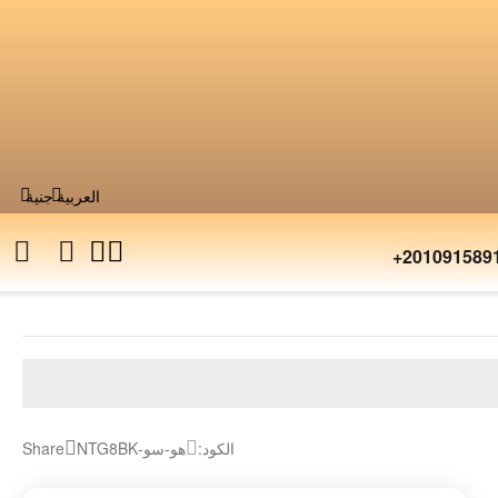
العربية
جنية
+201091589
الكود:
هو-سو-NTG8BK
Share