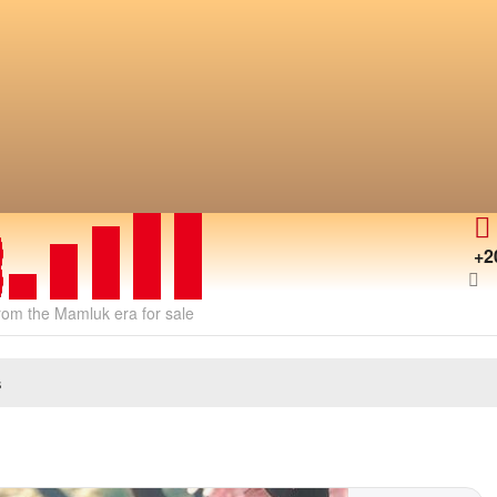
+2
from the Mamluk era for sale
s