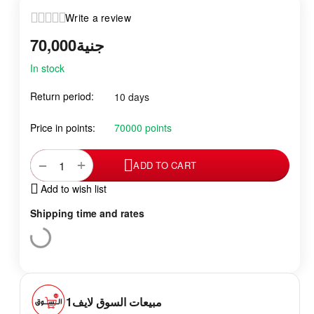
Write a review
70,000
جنية
In stock
Return period:
10 days
Price in points:
70000 points
+
−
ADD TO CART
Add to wish list
Shipping time and rates
مبيعات السوق لايف1