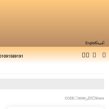
English
جنية
01091589191
CODE:
90ز90ZD
Share