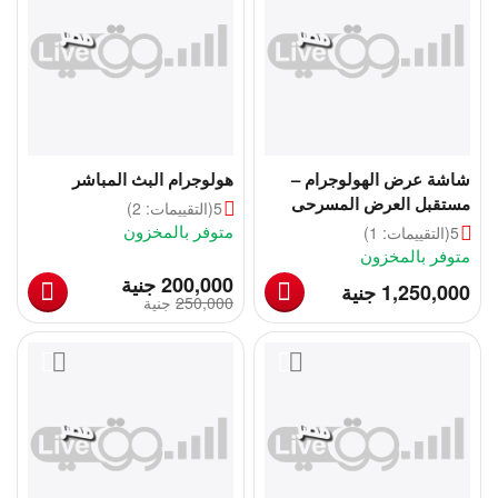
شاشة عرض الهولوجرام –
هولوجرام البث المباشر
مستقبل العرض المسرحى
5
(التقييمات: 2)
الثلاثي الابعاد
متوفر بالمخزون
5
(التقييمات: 1)
متوفر بالمخزون
‎
200,000
جنية
‎
1,250,000
جنية
250,000
‎
جنية