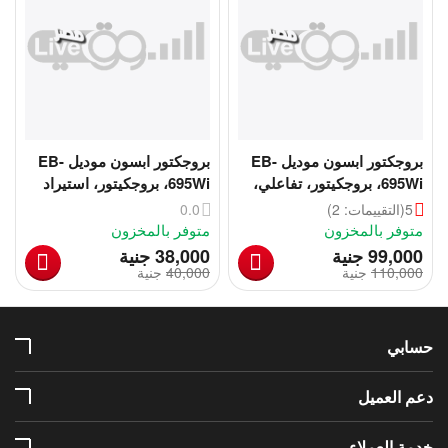
بروجكتور ابسون موديل EB-
بروجكتور ابسون موديل EB-
695Wi، بروجكيتور، تفاعلي،
695Wi، بروجكيتور، استيراد
بميزة اللمس بالإصبع
كسر زيرو
5
(التقييمات: 2)
0.0
متوفر بالمخزون
متوفر بالمخزون
‎
‎
99,000
جنية
38,000
جنية
110,000
‎
جنية
40,000
‎
جنية
حسابي
دعم العميل
خدمة العملاء