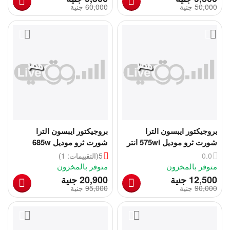
50,000
‎
جنية
60,000
‎
جنية
بروجيكتور ايبسون الترا
بروجيكتور ايبسون الترا
شورت ثرو موديل 575wi انتر
شورت ثرو موديل 685w
أكتيف | Epson 575wi
بضمان سنة | Epson
0.0
5
(التقييمات: 1)
PowerLite 685W Projector
متوفر بالمخزون
متوفر بالمخزون
‎
‎
12,500
جنية
20,900
جنية
90,000
‎
جنية
95,000
‎
جنية